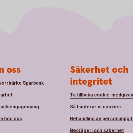
 oss
Säkerhet och
integritet
orrbärke Sparbank
barhet
Ta tillbaka cookie-medgiva
hällsengagemang
Så hanterar vi cookies
a hos oss
Behandling av personuppgif
Bedrägeri och säkerhet