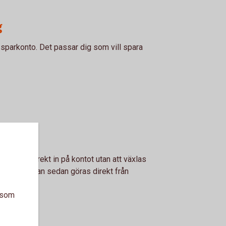
g
 sparkonto. Det passar dig som vill spara
täkterna direkt in på kontot utan att växlas
alningarna kan sedan göras direkt från
a som