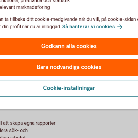
unktioner, prestanda och statistik
elevant marknadsföring
n ta tillbaka ditt cookie-medgivande när du vill, på cookie-sidan 
ent-lösningar
 din profil när du är inloggad.
Så hanterar vi cookies
.
Bankgironummer
Godkänn alla cookies
Ditt företags bankgironummer ä
dina fakturor. Du kan enkelt 
Bara nödvändiga cookies
bankgironummer.
Bankgiro
Cookie-inställningar
ll att skapa egna rapporter
lera sök- och
liga arbetet.