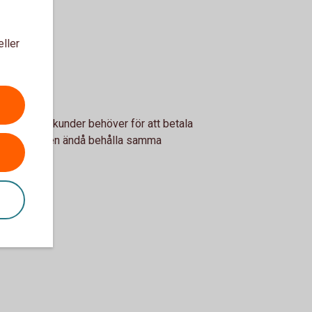
eller
r allt dina kunder behöver för att betala
byta konto men ändå behålla samma