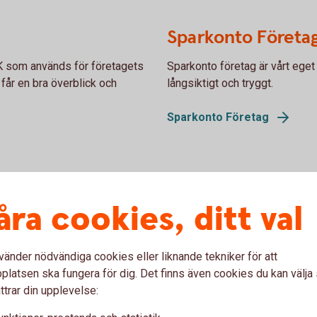
Sparkonto Företa
EK som används för företagets
Sparkonto företag är vårt eget
 får en bra överblick och
långsiktigt och tryggt.
Sparkonto Företag
Valutakonto
åra cookies, ditt val
På ett valutakonto går exportin
till svenska kronor. Importbet
vänder nödvändiga cookies eller liknande tekniker för att
samma konto.
latsen ska fungera för dig. Det finns även cookies du kan välj
ttrar din upplevelse:
Valutakonto