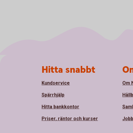
Sidfot
Hitta snabbt
Om
Kundservice
Om N
Spärrhjälp
Håll
Hitta bankkontor
Sam
Priser, räntor och kurser
Jobb