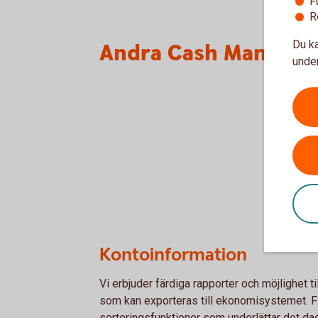
F
R
Du ka
Andra Cash Managem
under
Kontoinformation
Vi erbjuder färdiga rapporter och möjlighet ti
som kan exporteras till ekonomisystemet. F
sorteringsfunktioner som underlättar det dag