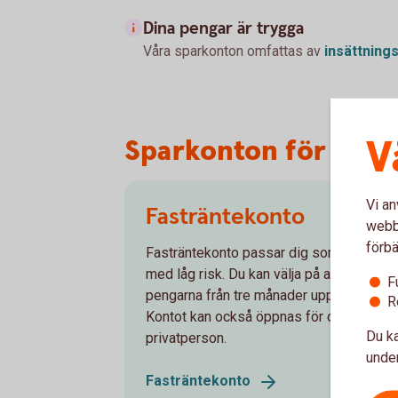
Dina pengar är trygga
Våra sparkonton omfattas av
insättning
V
Sparkonton för före
Vi an
Fasträntekonto
webbp
förbä
Fasträntekonto passar dig som vill spar
med låg risk. Du kan välja på att binda
F
pengarna från tre månader upp till fem år.
R
Kontot kan också öppnas för dig som
Du ka
privatperson.
under
Fasträntekonto