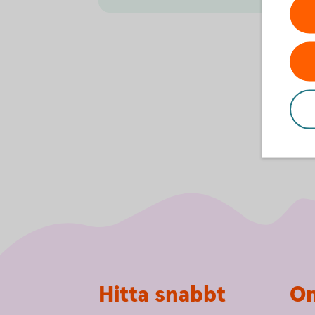
Sidfot
Hitta snabbt
Om