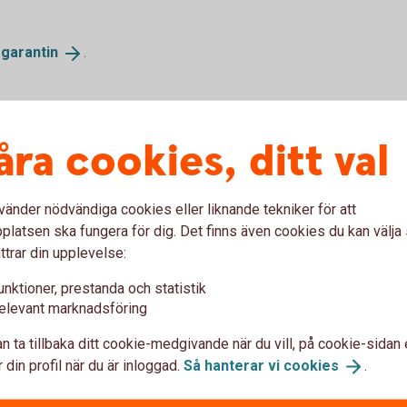
sgarantin
.
åra cookies, ditt val
tag
vänder nödvändiga cookies eller liknande tekniker för att
Sparkonto Företag
latsen ska fungera för dig. Det finns även cookies du kan välj
ttrar din upplevelse:
a
Vårt eget sparkonto som du bara kan
öppna i Norrbärke Sparbank. Kontot
unktioner, prestanda och statistik
passar dig som vill spara långsiktigt och
elevant marknadsföring
tryggt. Dessutom finns pengarna
n ta tillbaka ditt cookie-medgivande när du vill, på cookie-sidan 
tillgängliga direkt när du behöver dem. Du
 din profil när du är inloggad.
Så hanterar vi
cookies
.
får ränta från första kronan.