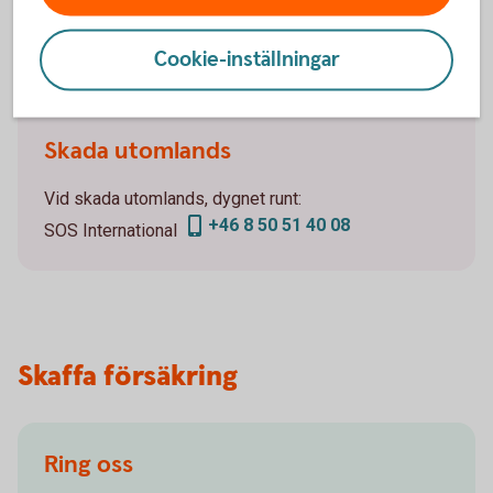
0771-23 33 33
Telefon
, öppet vardagar 09-17.
Cookie-inställningar
0771-57 16 00
Tid akuta skador, dygnet runt:
.
Skada utomlands
Vid skada utomlands, dygnet runt:
+46 8 50 51 40 08
SOS International
Skaffa försäkring
Ring oss