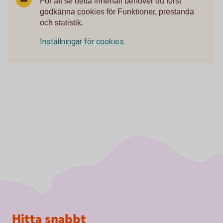
För att se detta innehåll behöver du först
godkänna cookies för Funktioner, prestanda
och statistik.
Inställningar för cookies
Sidfot
Hitta snabbt