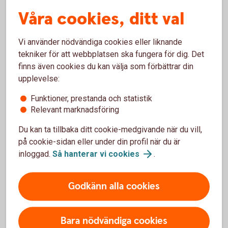
Anmäl skada
Våra cookies, ditt val
Vi använder nödvändiga cookies eller liknande
tekniker för att webbplatsen ska fungera för dig. Det
finns även cookies du kan välja som förbättrar din
upplevelse:
Anmäl skada online
Funktioner, prestanda och statistik
Relevant marknadsföring
Anmäl skada online
(3kronor.se)
Du kan ta tillbaka ditt cookie-medgivande när du vill,
Anmäl skada via telefon
på cookie-sidan eller under din profil när du är
inloggad.
Så hanterar vi
cookies
.
Om du drabbats av en skada, kontakta vår
samarbetspartner Tre Kronor Försäkring för att göra
Godkänn alla cookies
din skadeanmälan.
Skada inom Sverige
Bara nödvändiga cookies