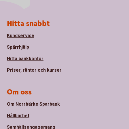
Sidfot
Hitta snabbt
Kundservice
Spärrhjälp
Hitta bankkontor
Priser, räntor och kurser
Om oss
Om Norrbärke Sparbank
Hållbarhet
Samhällsengagemang