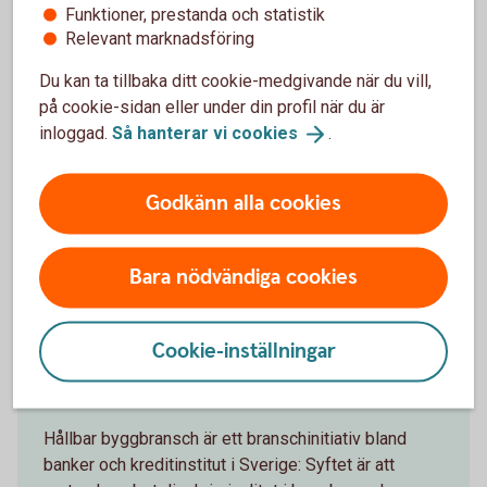
Låna till skog- och lantbruksfastighet
Funktioner, prestanda och statistik
Relevant marknadsföring
Ska ni köpa en skogs- eller lantbruksfastighet? Bygga ny
Du kan ta tillbaka ditt cookie-medgivande när du vill,
eller göra en om- eller tillbyggnad på din gård? Hos oss kan
på cookie-sidan eller under din profil när du är
du låna upp till 75 % av värdet på fastigheter, mark och
inloggad.
Så hanterar vi
cookies
.
byggnader.
Skog- och
lantbrukslån
Godkänn alla cookies
Låna till jordbruksfastighet och
skogsfastighet
Bara nödvändiga cookies
Cookie-inställningar
Hållbar byggbransch
Hållbar byggbransch är ett branschinitiativ bland
banker och kreditinstitut i Sverige: Syftet är att