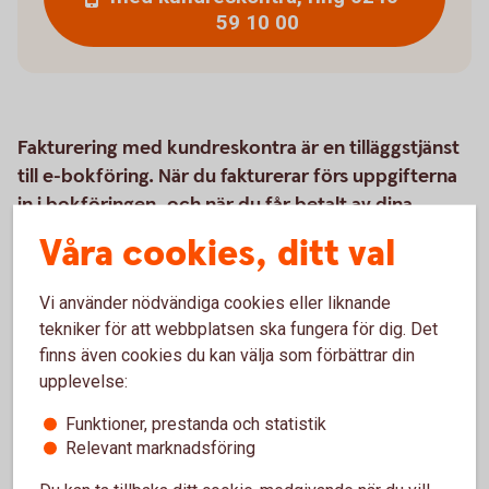
59 10 00
Fakturering med kundreskontra är en tilläggstjänst
till e-bokföring. När du fakturerar förs uppgifterna
in i bokföringen, och när du får betalt av dina
kunder prickas inbetalningen av i din
Våra cookies, ditt val
kundreskontra.
Vi använder nödvändiga cookies eller liknande
tekniker för att webbplatsen ska fungera för dig. Det
finns även cookies du kan välja som förbättrar din
Så här fungerar tjänsten
upplevelse:
Pris
Funktioner, prestanda och statistik
Relevant marknadsföring
Kontakta oss