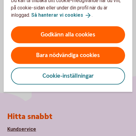
Du kan ta tillbaka ditt cookie-medgivande när du vill,
på cookie-sidan eller under din profil när du är
Support
inloggad.
Så hanterar vi
cookies
.
Godkänn alla cookies
Bara nödvändiga cookies
Cookie-inställningar
Sidfot
Hitta snabbt
Kundservice