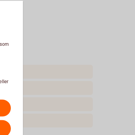
a som
eller