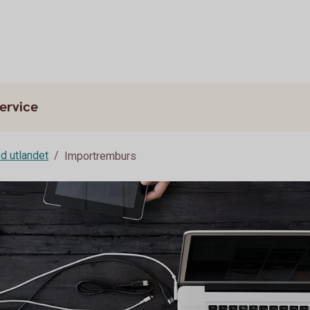
ervice
d utlandet
Importremburs