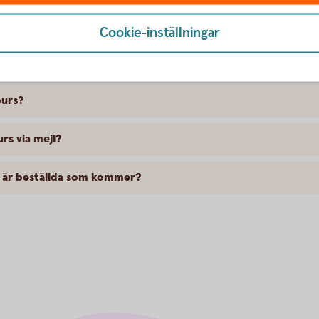
Cookie-inställningar
var
burs?
s via mejl?
m är beställda som kommer?