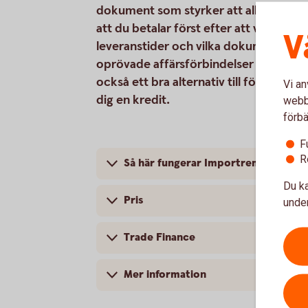
dokument som styrker att alla villkor 
att du betalar först efter att varorna
V
leveranstider och vilka dokument som
oprövade affärsförbindelser där du inte
också ett bra alternativ till förskottsb
Vi an
dig en kredit.
webbp
förbä
F
R
Så här fungerar Importremburs
Du ka
Pris
under
Trade Finance
Mer information