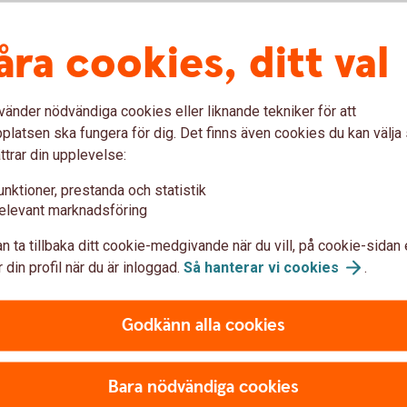
har uppfyllts. Största fördelen för dig som köpare är
 har skeppats. Du kan även påverka villkor som
åra cookies, ditt val
 ska presenteras. Importrembursen är bra vid
 känner till din säljare eller säljarens marknad. Det är
etalning och det underlättar för säljaren att kunna ge
vänder nödvändiga cookies eller liknande tekniker för att
latsen ska fungera för dig. Det finns även cookies du kan välj
ttrar din upplevelse:
unktioner, prestanda och statistik
elevant marknadsföring
n ta tillbaka ditt cookie-medgivande när du vill, på cookie-sidan 
 din profil när du är inloggad.
Så hanterar vi
cookies
.
Godkänn alla cookies
Bara nödvändiga cookies