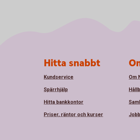
Sidfot
Hitta snabbt
Om
Kundservice
Om N
Spärrhjälp
Håll
Hitta bankkontor
Sam
Priser, räntor och kurser
Jobb