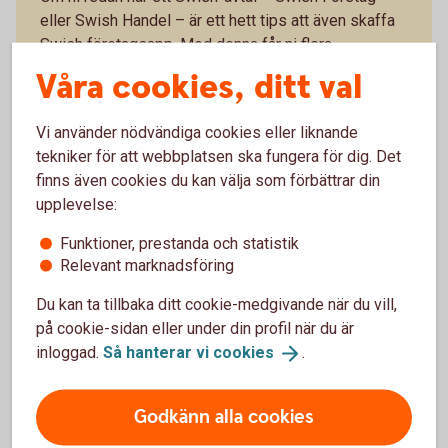
eller Swish Handel – är ett hett tips att även skaffa
Swish företagsapp. Med denna får ni flera
möjligheter som förenklar ert företagande:
Våra cookies, ditt val
Se inkommande betalningar i realtid och minska
risken för bedrägerier.
Vi använder nödvändiga cookies eller liknande
Administrera användare och fördela arbetspass.
tekniker för att webbplatsen ska fungera för dig. Det
Hantera återbetalningar direkt i Swish
finns även cookies du kan välja som förbättrar din
företagsappen
upplevelse:
Om ni har avtal om Swish Företag kan ni även ta
Funktioner, prestanda och statistik
betalt med QR-kod, samt tagga och kategorisera era
Relevant marknadsföring
betalningar.
Du kan ta tillbaka ditt cookie-medgivande när du vill,
på cookie-sidan eller under din profil när du är
Skaffa Swish företagsapp och läs mer om
inloggad.
Så hanterar vi
cookies
.
appen
Godkänn alla cookies