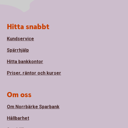
Sidfot
Hitta snabbt
Kundservice
Spärrhjälp
Hitta bankkontor
Priser, räntor och kurser
Om oss
Om Norrbärke Sparbank
Hållbarhet