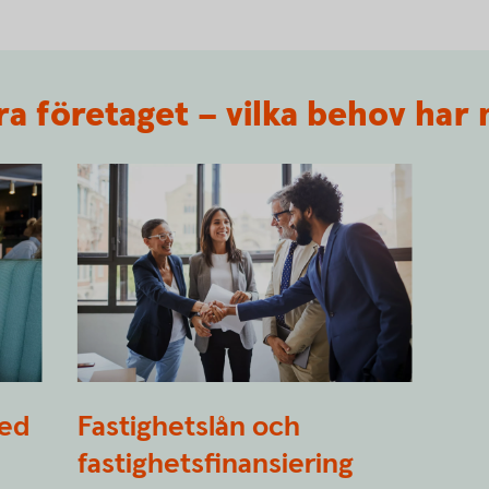
era företaget – vilka behov har 
g
1071488226
med
Fastighetslån och
fastighetsfinansiering