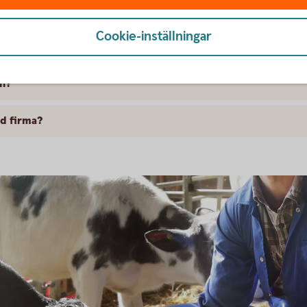
?
Cookie-inställningar
etag?
ån?
ld firma?