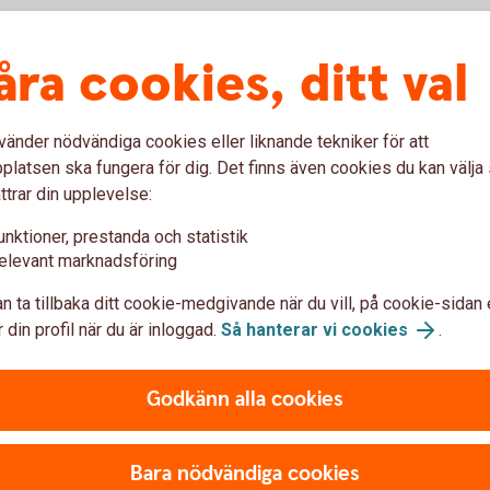
tagsfinansiering – pris och
åra cookies, ditt val
vänder nödvändiga cookies eller liknande tekniker för att
latsen ska fungera för dig. Det finns även cookies du kan välj
lån och annan finansiering är
ttrar din upplevelse:
unktioner, prestanda och statistik
elevant marknadsföring
n ta tillbaka ditt cookie-medgivande när du vill, på cookie-sidan 
 din profil när du är inloggad.
Så hanterar vi cookies
.
var om företagslån
Godkänn alla cookies
Bara nödvändiga cookies