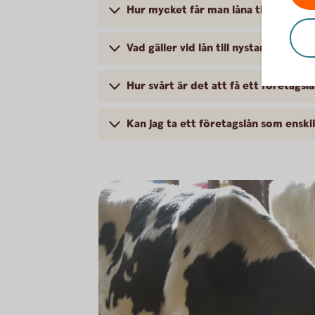
Hur mycket får man låna till företag
Vad gäller vid lån till nystartade för
Hur svårt är det att få ett företagsl
Kan jag ta ett företagslån som enski