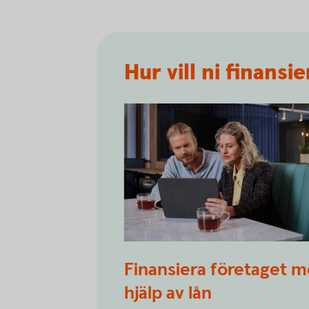
Hur vill ni finansi
Two people having a business meetin
Finansiera företaget 
together
hjälp av lån