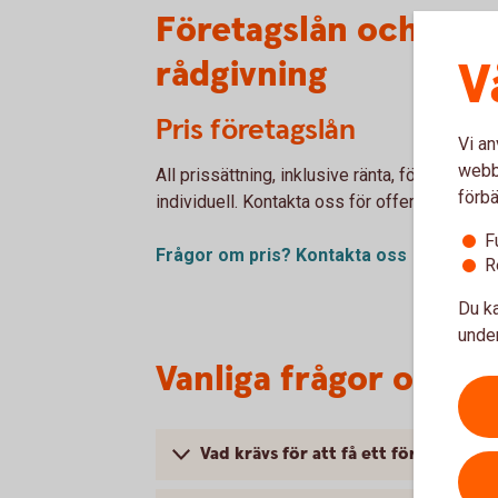
Företagslån och före
rådgivning
V
Pris företagslån
Vi an
webbp
All prissättning, inklusive ränta, för företags
förbä
individuell. Kontakta oss för offert.
F
Frågor om pris? Kontakta oss
R
Du ka
under
Vanliga frågor och s
Vad krävs för att få ett företagslån?