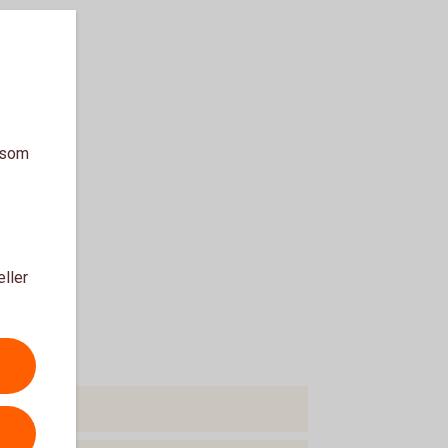
a som
eller