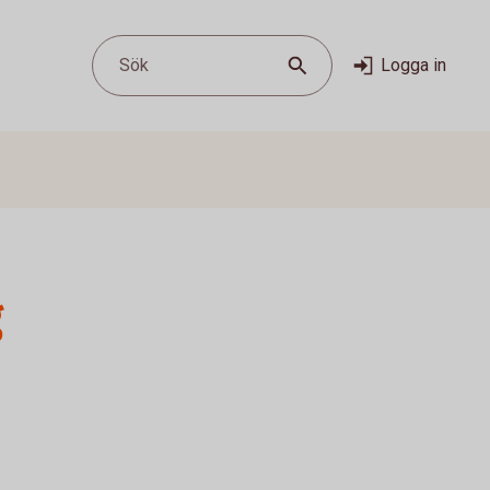
Sök
Logga in
g