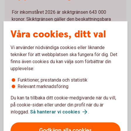
För inkomståret 2026 är skiktgränsen 643 000
kronor. Skiktgränsen gäller den beskattningsbara
förvärvsinkomsten, det vill säga den inkomst du har
Våra cookies, ditt val
efter att grundavdraget har dragits bort.
För att underlätta beräkningen av hur stora inkomster
Vi använder nödvändiga cookies eller liknande
du kan ha innan den statliga inkomstskatten tas ut,
tekniker för att webbplatsen ska fungera för dig. Det
kan du utgå från den så kallade brytpunkten.
finns även cookies du kan välja som förbättrar din
Brytpunkten är gränsen för uttag av statlig
upplevelse:
inkomstskatt före grundavdraget. Det finns två
Funktioner, prestanda och statistik
brytpunkter. En för dig som inte har fyllt 66 år vid
Relevant marknadsföring
årets ingång och en för dig som är 66 år vid årets
ingång.
Du kan ta tillbaka ditt cookie-medgivande när du vill,
på cookie-sidan eller under din profil när du är
Du som inte har fyllt 66 år vid årets ingång kan ha en
inloggad.
Så hanterar vi
cookies
.
total årsinkomst på 660 400 kronor (643 000 + 17
400) innan den statliga inkomstskatten börjar tas ut
vilket motsvarar en månadslön på 55 033 kronor.
Godkänn alla cookies