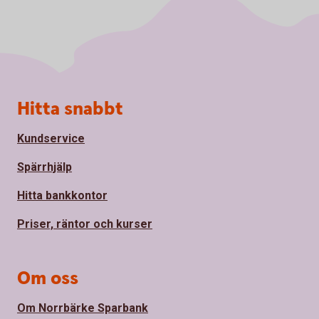
Sidfot
Hitta snabbt
Kundservice
Spärrhjälp
Hitta bankkontor
Priser, räntor och kurser
Om oss
Om Norrbärke Sparbank