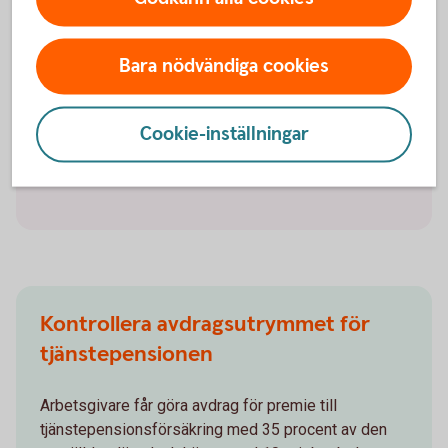
Du som har fyllt 66 år vid årets ingång kan ha en total
årsinkomst på 760 500 kronor innan den statliga
Bara nödvändiga cookies
inkomstskatten tas ut vilket motsvarar en månadslön
på 63 375 kronor. Att du som har fyllt 66 år vid årets
ingång har högre brytpunkter beror på att
Cookie-inställningar
grundavdraget är högre.
Kontrollera avdragsutrymmet för
tjänstepensionen
Arbetsgivare får göra avdrag för premie till
tjänstepensionsförsäkring med 35 procent av den