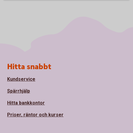
Sidfot
Hitta snabbt
Kundservice
Spärrhjälp
Hitta bankkontor
Priser, räntor och kurser