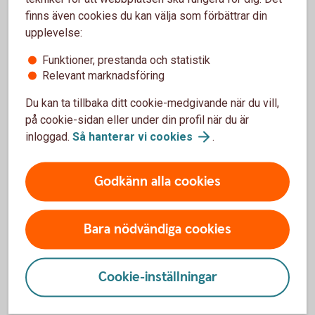
som ett alternativ till en tjänstepension.
finns även cookies du kan välja som förbättrar din
upplevelse:
Direktpension
Funktioner, prestanda och statistik
Relevant marknadsföring
Du kan ta tillbaka ditt cookie-medgivande när du vill,
Företag med kollektivavtal
på cookie-sidan eller under din profil när du är
inloggad.
Så hanterar vi
cookies
.
Vi erbjuder ett flertal möjligheter att förstärka pensionen för
ägare och anställda.
Godkänn alla cookies
Företag med
kollektivavtal
Bara nödvändiga cookies
Cookie-inställningar