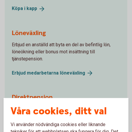
Köpa i
kapp
Löneväxling
Erbjud en anställd att byta en del av befintlig lön,
löneökning eller bonus mot insättning till
tjänstepension.
Erbjud medarbetarna
löneväxling
Direktpension
Våra cookies, ditt val
Det finns möjlighet till flexibla pensionslösningar för
dig som ägare, där man använder
kapitalförsäkringens form. Till exempel när
Vi använder nödvändiga cookies eller liknande
avdragsutrymmet för pensionskostnader är fullt eller
tekniker för att webbplatsen ska fungera för dig. Det