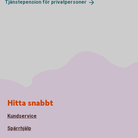
Tjänstepension för
privatpersoner
Sidfot
Hitta snabbt
Kundservice
Spärrhjälp