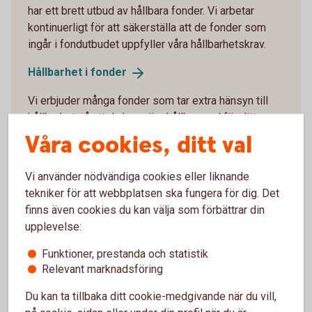
har ett brett utbud av hållbara fonder. Vi arbetar
kontinuerligt för att säkerställa att de fonder som
ingår i fondutbudet uppfyller våra hållbarhetskrav.
Hållbarhet i
fonder
Vi erbjuder många fonder som tar extra hänsyn till
hållbarhet så att du kan göra hållbara val för ditt
pensionssparande.
Våra cookies, ditt val
Swedbank Robur Global Impact och Climate Impact
Vi använder nödvändiga cookies eller liknande
är exempel på fonder som fokuserar på hållbarhet
tekniker för att webbplatsen ska fungera för dig. Det
och investerar i bolag som bidrar till FN:s globala
finns även cookies du kan välja som förbättrar din
mål. I länkarna nedan kan du räkna ut hur ditt
upplevelse:
sparande inom din tjänstepension i dessa fonder
kan bidra till hållbarhetsaktiviteter.
Funktioner, prestanda och statistik
Relevant marknadsföring
Global Impact - Placera din tjänstepension med
fokus på en hållbar
Du kan ta tillbaka ditt cookie-medgivande när du vill,
utveckling (swedbank-robur.se)