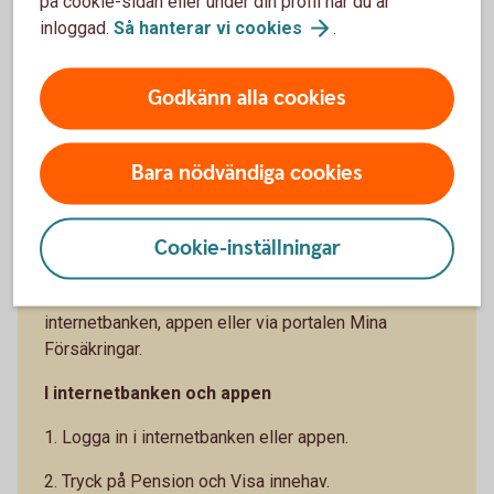
på cookie-sidan eller under din profil när du är
inloggad.
Så hanterar vi
cookies
.
Climate Impact - Placera din tjänstepension med
fokus på en hållbar
utveckling (swedbank-robur.se)
Godkänn alla cookies
Bara nödvändiga cookies
Se dina försäkringar
Cookie-inställningar
Du kan se dina försäkringar och byta fonder i både
internetbanken, appen eller via portalen Mina
Försäkringar.
I internetbanken och appen
1. Logga in i internetbanken eller appen.
2. Tryck på Pension och Visa innehav.