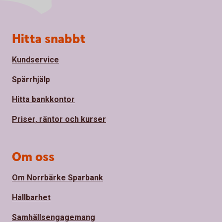
Sidfot
Hitta snabbt
Kundservice
Spärrhjälp
Hitta bankkontor
Priser, räntor och kurser
Om oss
Om Norrbärke Sparbank
Hållbarhet
Samhällsengagemang