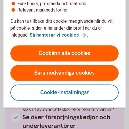
verktyg för olika behov.
Funktioner, prestanda och statistik
Relevant marknadsföring
Likviditetsplanering
Du kan ta tillbaka ditt cookie-medgivande när du vill,
på cookie-sidan eller under din profil när du är
inloggad.
Så hanterar vi
cookies
.
Företagsekonomen tipsar om
Godkänn alla cookies
hur du stärker kontinuiteten
Bara nödvändiga cookies
Stresstesta företaget
Vad händer vid störningar och avbrott? Vad gör
Cookie-inställningar
ni om medarbetarna inte kan ta sig till
jobbet, drivmedlen tar slut, om IT-systemen
slås ut av cyberattacker eller elen försvinner?
Se över försörjningskedjor och
underleverantörer