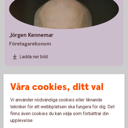
Jörgen Kennemar
Företagarekonom
Ladda ner bild
Våra cookies, ditt val
Få kontroll över företagets
Vi använder nödvändiga cookies eller liknande
likvida medel
tekniker för att webbplatsen ska fungera för dig. Det
finns även cookies du kan välja som förbättrar din
Effektiv likviditetsplanering kan på ett avgörande
upplevelse:
sätt bidra till ditt företags lönsamhet och vi har flera