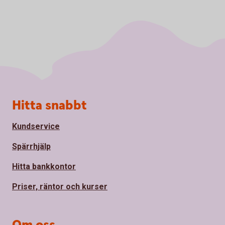
Sidfot
Hitta snabbt
Kundservice
Spärrhjälp
Hitta bankkontor
Priser, räntor och kurser