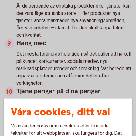
Är du beroende av enstaka produkter eller tjänster kan
det vara läge att tänka större – fler produkter, nya
tjänster, andra marknader, nya användningsområden,
fler samarbeten – utan att för den skull tappa fokus
och kvalitet.
Häng med
Det mesta förändras hela tiden så det gäller att ha koll
på kunder, konkurrenter, sociala medier, nya
marknadsplatser, trender och forskning. Var beredd att
anpassa strategier och affärsmodeller efter
verkligheten.
Tjäna pengar på dina pengar
Har du ett stabilt överskott på företagskontot – se till
Våra cookies, ditt val
att placera dem så att pengarna kan växa och hjälpa
dig att trygga ekonomin i företaget.
Vi använder nödvändiga cookies eller liknande
tekniker för att webbplatsen ska fungera för dig. Det