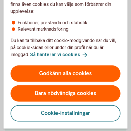
finns även cookies du kan välja som förbättrar din
upplevelse:
Funktioner, prestanda och statistik
Relevant marknadsföring
Du kan ta tillbaka ditt cookie-medgivande när du vill,
på cookie-sidan eller under din profil när du är
Jörgen Kennemar
inloggad.
Så hanterar vi
cookies
.
Företagarekonom
Godkänn alla cookies
Ladda ner bild
Bara nödvändiga cookies
Betala och ta betalt – tjänster
Cookie-inställningar
för företagare