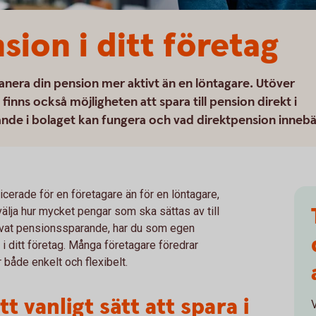
nsion i ditt företag
nera din pension mer aktivt än en löntagare. Utöver
inns också möjligheten att spara till pension direkt i
rande i bolaget kan fungera och vad direktpension innebä
erade för en företagare än för en löntagare,
t välja hur mycket pengar som ska sättas av till
rivat pensionssparande, har du som egen
i ditt företag. Många företagare föredrar
 både enkelt och flexibelt.
t vanligt sätt att spara i