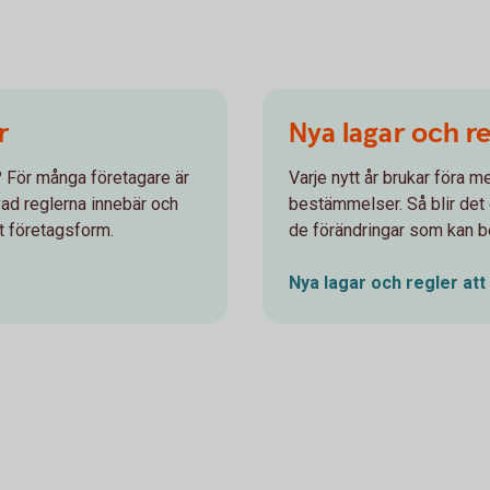
r
Nya lagar och re
e? För många företagare är
Varje nytt år brukar föra m
 vad reglerna innebär och
bestämmelser. Så blir det o
t företagsform.
de förändringar som kan be
Nya lagar och regler att