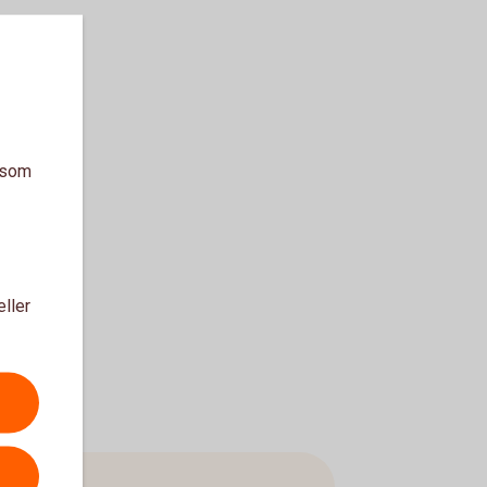
a som
eller