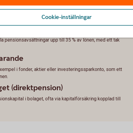
 till pension som företagare
Cookie-inställningar
a företaget
la pensionsavsättningar upp till 35 % av lönen, med ett tak
parande
 exempel i fonder, aktier eller investeringssparkonto, som ett
nen.
get (direktpension)
nskapital i bolaget, ofta via kapitalförsäkring kopplad till