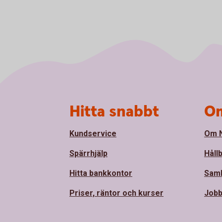
Sidfot
Hitta snabbt
Om
Kundservice
Om N
Spärrhjälp
Håll
Hitta bankkontor
Sam
Priser, räntor och kurser
Jobb