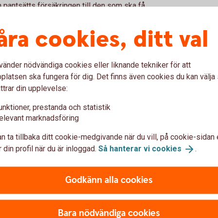
on pantsätts försäkringen till den som ska få
åra cookies, ditt val
aktiken är reserverade för pensionen
tills pensionen betalas ut.
vänder nödvändiga cookies eller liknande tekniker för att
 värdefullt för företagare
latsen ska fungera för dig. Det finns även cookies du kan välj
ttrar din upplevelse:
kan vara relativt flexibel. Eftersom
unktioner, prestanda och statistik
rre handlingsutrymme om verksamheten
elevant marknadsföring
er användas i bolaget.
n ta tillbaka ditt cookie-medgivande när du vill, på cookie-sidan 
är kopplat till företagets ekonomi. Därför
 din profil när du är inloggad.
Så hanterar vi
cookies
.
en del av en större pensionsstrategi där
vat sparande kompletterar varandra.
Godkänn alla cookies
Bara nödvändiga cookies