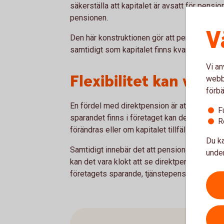
säkerställa att kapitalet är avsatt för pensi
pensionen.
V
Den här konstruktionen gör att pengarna i pr
samtidigt som kapitalet finns kvar i bolaget 
Vi an
Flexibilitet kan vara
webbp
förbä
En fördel med direktpension är att lösningen 
F
sparandet finns i företaget kan det ge stö
R
förändras eller om kapitalet tillfälligt behöv
Du ka
Samtidigt innebär det att pensionssparandet 
under
kan det vara klokt att se direktpension som 
företagets sparande, tjänstepension och pri