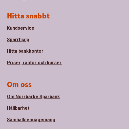
Sidfot
Hitta snabbt
Kundservice
Spärrhjälp
Hitta bankkontor
Priser, räntor och kurser
Om oss
Om Norrbärke Sparbank
Hållbarhet
Samhällsengagemang