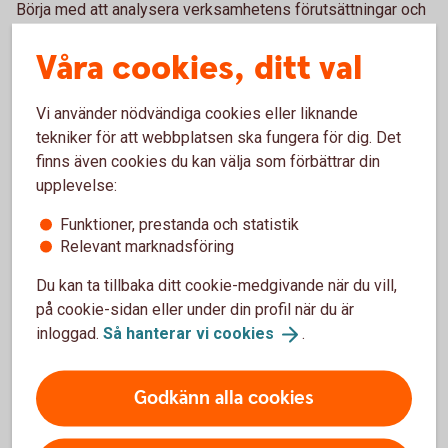
Börja med att analysera verksamhetens förutsättningar och
identifiera de områden där ni har störst påverkan. Sätt
Våra cookies, ditt val
sedan upp tydliga mål och en plan för hur arbetet ska
genomföras och följas upp.
Vi använder nödvändiga cookies eller liknande
– Det viktigaste är att komma igång. Hållbarhetsarbetet
tekniker för att webbplatsen ska fungera för dig. Det
behöver inte vara perfekt från början. Genom att ta stegvis
finns även cookies du kan välja som förbättrar din
framåt, följa upp resultaten och utveckla arbetet över tid kan
upplevelse:
företag skapa värde både för verksamheten och för
samhället, avslutar Johanna Fager.
Funktioner, prestanda och statistik
Relevant marknadsföring
Du kan ta tillbaka ditt cookie-medgivande när du vill,
på cookie-sidan eller under din profil när du är
inloggad.
Så hanterar vi
cookies
.
Godkänn alla cookies