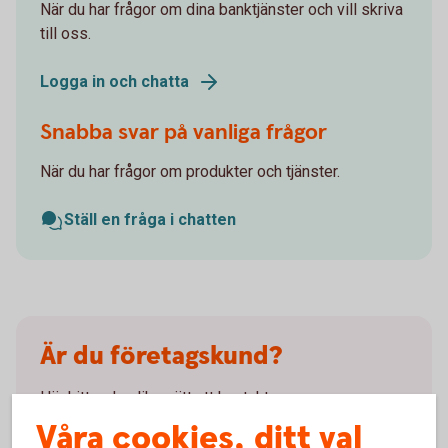
När du har frågor om dina banktjänster och vill skriva
till oss.
Logga in och chatta
Snabba svar på vanliga frågor
När du har frågor om produkter och tjänster.
Ställ en fråga i chatten
Är du företagskund?
Här hittar du olika sätt att kontakta oss.
Våra cookies, ditt val
Kontakta oss