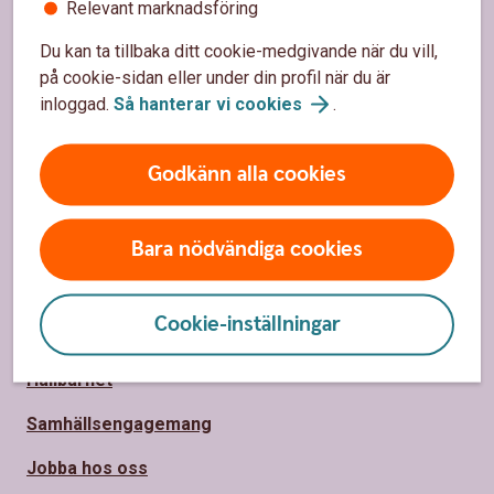
Relevant marknadsföring
Sidfot
Hitta snabbt
Du kan ta tillbaka ditt cookie-medgivande när du vill,
Kundservice
på cookie-sidan eller under din profil när du är
inloggad.
Så hanterar vi
cookies
.
Spärrhjälp
Hitta bankkontor
Godkänn alla cookies
Priser, räntor och kurser
Bara nödvändiga cookies
Om oss
Cookie-inställningar
Om Norrbärke Sparbank
Hållbarhet
Samhällsengagemang
Jobba hos oss