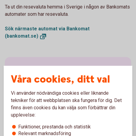
Ta ut din resevaluta hemma i Sverige i någon av Bankomats
automater som har resevaluta.
Sök närmaste automat via Bankomat
(bankomat.se)
Kontanter och bankomater
Våra cookies, ditt val
Gamla sedlar och mynt
Vi använder nödvändiga cookies eller liknande
tekniker för att webbplatsen ska fungera för dig. Det
Sätta in pengar
finns även cookies du kan välja som förbättrar din
upplevelse:
Ta ut pengar
Funktioner, prestanda och statistik
Relevant marknadsföring