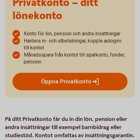
Privatkonto – ditt
lönekonto
Konto för lön, pension och andra insättningar
Hantera in- och utbetalningar, koppla autogiro
till kontot
Månadsspara från kontot till sparkonto, fonder,
pension
Öppna
Privatkonto
På ditt Privatkonto får du in din lön, pension eller
andra insättningar till exempel barnbidrag eller
studiestöd. Kontot omfattas av insättningsgarantin.