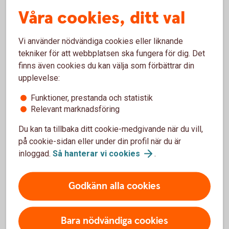
Innan ett valutakonto kan öppnas till dig är banken
Våra cookies, ditt val
enligt lag skyldig att fråga varför du behöver
valutakontot och hur du kommer att använda kontot.
Vänd dig till ditt bankkontor för att skaffa
Vi använder nödvändiga cookies eller liknande
Valutakonto och gå igenom de formella kraven.
tekniker för att webbplatsen ska fungera för dig. Det
finns även cookies du kan välja som förbättrar din
Hitta bankkontor och skaffa
valutakonto
upplevelse:
Funktioner, prestanda och statistik
Relevant marknadsföring
Du kan ta tillbaka ditt cookie-medgivande när du vill,
på cookie-sidan eller under din profil när du är
Konton och utbetalningar
inloggad.
Så hanterar vi
cookies
.
Privatkonto
Godkänn alla cookies
Ungdomskonto
Bara nödvändiga cookies