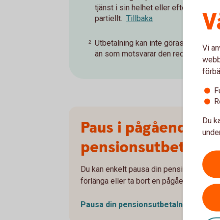
tjänst i sin helhet eller efter arbet
V
partiellt.
Tillbaka
Utbetalning kan inte göras med störr
2
Vi an
än som motsvarar den reducerade ar
webbp
förbä
F
R
Du ka
Paus i pågående
under
pensionsutbetalni
Du kan enkelt pausa din pensionsutbetaln
förlänga eller ta bort en pågående paus.
Pausa din
pensionsutbetalning