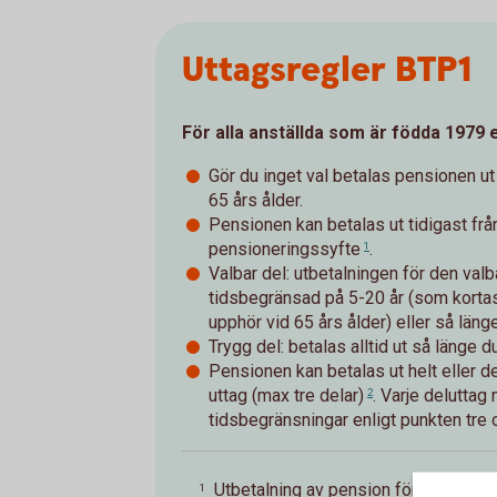
Uttagsregler BTP1
För alla anställda som är födda 1979 
Gör du inget val betalas pensionen ut
65 års ålder.
Pensionen kan betalas ut tidigast frå
pensioneringssyfte
.
1
Valbar del: utbetalningen för den val
tidsbegränsad på 5-20 år (som kortas
upphör vid 65 års ålder) eller så länge
Trygg del: betalas alltid ut så länge du
Pensionen kan betalas ut helt eller de
uttag (max tre delar)
. Varje deluttag
2
tidsbegränsningar enligt punkten tre 
Utbetalning av pension förutsätter at
1