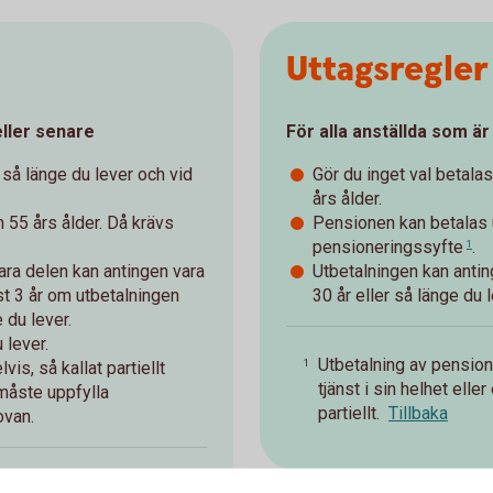
Uttagsregler
eller senare
För alla anställda som är
 så länge du lever och vid
Gör du inget val betala
års ålder.
n 55 års ålder. Då krävs
Pensionen kan betalas u
pensioneringssyfte
.
1
bara delen kan antingen vara
Utbetalningen kan antin
t 3 år om utbetalningen
30 år eller så länge du l
 du lever.
 lever.
Utbetalning av pension 
1
lvis, så kallat
partiellt
tjänst i sin helhet ell
 måste uppfylla
partiellt.
Tillbaka
ovan.
t den anställde avgår ur