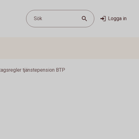
Sök
Logga in
tagsregler tjänstepension BTP