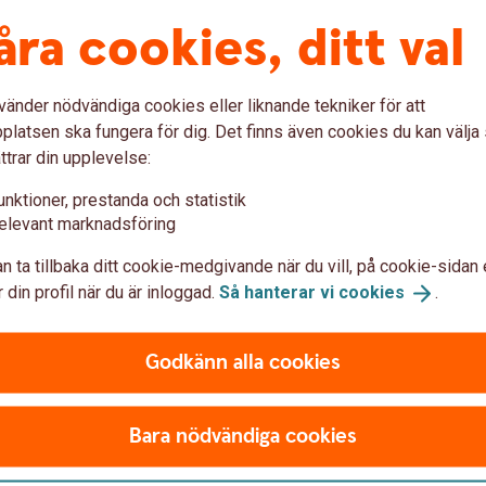
sgivarens godkännande
åra cookies, ditt val
e andel av försäkringen
vänder nödvändiga cookies eller liknande tekniker för att
betstiden.
Tillbaka
latsen ska fungera för dig. Det finns även cookies du kan välj
ttrar din upplevelse:
unktioner, prestanda och statistik
elevant marknadsföring
n ta tillbaka ditt cookie-medgivande när du vill, på cookie-sidan 
Återbetalni
 din profil när du är inloggad.
Så hanterar vi
cookies
.
ng
Behöver du
återbetalni
Godkänn alla cookies
Blankett återbetalni
ing och även förkorta,
Bara nödvändiga cookies