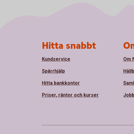
Sidfot
Hitta snabbt
Om
Kundservice
Om N
Spärrhjälp
Håll
Hitta bankkontor
Sam
Priser, räntor och kurser
Jobb