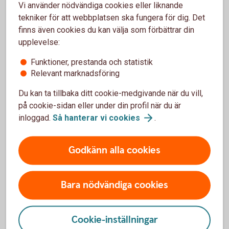
Vi använder nödvändiga cookies eller liknande
samma proportion som det partiella uttaget
tekniker för att webbplatsen ska fungera för dig. Det
Tillbaka
finns även cookies du kan välja som förbättrar din
upplevelse:
Funktioner, prestanda och statistik
Relevant marknadsföring
Paus i pågående
Du kan ta tillbaka ditt cookie-medgivande när du vill,
på cookie-sidan eller under din profil när du är
pensionsutbetalning
inloggad.
Så hanterar vi
cookies
.
Du kan enkelt pausa din pensionsutbetalning och
även förkorta, förlänga eller ta bort en pågående
Godkänn alla cookies
paus.
Bara nödvändiga cookies
Pausa din
pensionsutbetalning
Cookie-inställningar