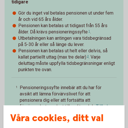
tidigare
Gör du inget val betalas pensionen ut under fem
år och vid 65 års ålder.
Pensionen kan betalas ut tidigast från 55 års
ålder. Då krävs
pensioneringssyfte
.
1
Utbetalningen kan antingen vara tidsbegränsad
på 5-30 år eller så länge du lever.
Pensionen kan betalas ut helt eller delvis, så
kallat
partiellt uttag (max tre delar)
. Varje
2
deluttag måste uppfylla tidsbegränsningar enligt
punkten tre ovan.
Pensioneringssyfte innebär att du har för
1
avsikt att lämna förvärvslivet för att
pensionera dig eller att fortsätta att
förvärvsarbeta endast till en liten del.
Tillbaka
Våra cookies, ditt val
Vid partiellt uttag före 65 år för FTP2 måste
2
den försäkrade trappa ned arbetstiden i minst