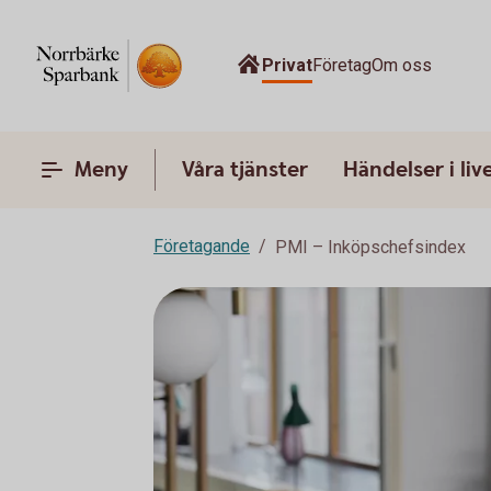
Privat
Företag
Om oss
Meny
Våra tjänster
Händelser i liv
Företagande
PMI – Inköpschefsindex