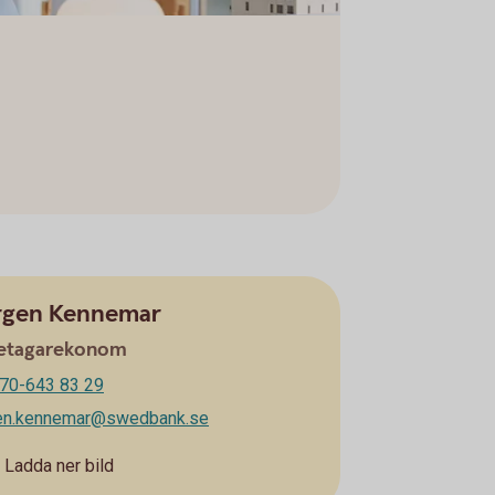
rgen Kennemar
etagarekonom
70-643 83 29
gen.kennemar@swedbank.se
Ladda ner bild