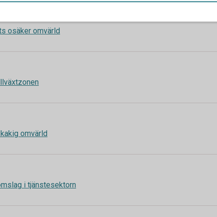
trots osäker omvärld
tillväxtzonen
 skakig omvärld
t omslag i tjänstesektorn