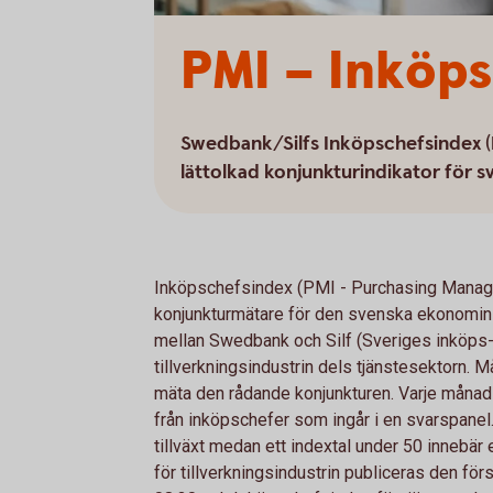
PMI – Inköp
Swedbank/Silfs Inköpschefsindex (PMI
lättolkad konjunkturindikator för 
Inköpschefsindex (PMI - Purchasing Manage
konjunkturmätare för den svenska ekonomi
mellan Swedbank och Silf (Sveriges inköps- 
tillverkningsindustrin dels tjänstesektorn. 
mäta den rådande konjunkturen. Varje månad 
från inköpschefer som ingår i en svarspanel. 
tillväxt medan ett indextal under 50 innebä
för tillverkningsindustrin publiceras den fö