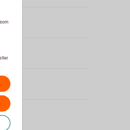
a som
eller