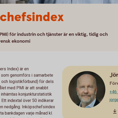
schefsindex
) för industrin och tjänster är en viktig, tidig och
svensk ekonomi
rs Index) är en
Jö
n som genomförs i samarbete
och logistikförbund) för dels
För
Målet med PMI är att snabbt
+46 
inhämtas konjunkturstatistik
jor
Ett indextal över 50 indikerar
r en nedgång. Inköpschefsindex
rsta bankdagen varje månad kl.