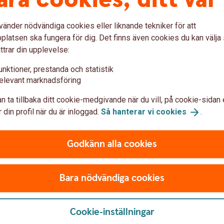
vänder nödvändiga cookies eller liknande tekniker för att
latsen ska fungera för dig. Det finns även cookies du kan välj
 andra kvartalet
ttrar din upplevelse:
unktioner, prestanda och statistik
elevant marknadsföring
 att ta fart
n ta tillbaka ditt cookie-medgivande när du vill, på cookie-sidan 
 din profil när du är inloggad.
Så hanterar vi
cookies
.
Godkänn alla cookies
högre kostnadstryck
Bara nödvändiga cookies
 i tjänstesektorn
Cookie-inställningar