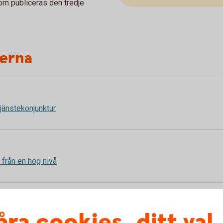
rn publiceras den tredje
terna
 tjänstekonjunktur
in från en hög nivå
åra cookies, ditt val
 i tjänstesektorn