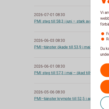
Vi an
2026-07-01 08:30
webbp
PMI steg till 58,3 i juni – stark avslutning av
förbä
F
R
2026-06-03 08:30
PMI–tjänster ökade till 53,9 i maj: tillväxt utan
Du ka
under
2026-06-01 08:30
PMI steg till 57,3 i maj – ökad tillväxt och 
2026-05-06 08:30
PMI–tjänster krympte till 52,5 i april: trögare