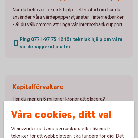
När du behöver teknisk hjälp - eller stöd om hur du
använder våra värdepapperstjänster i internetbanken
- är du välkommen att ringa vår internetbanksupport.
Ring 0771-97 75 12 för teknisk hjälp om våra
värdepapperstjänster
Kapitalförvaltare
Har du mer än 5 miljoner kronor att placera?
Kapitalförvaltning är för dig som har ett större kapital
Våra cookies, ditt val
att förvalta. Du bestämmer själv hur delaktig du vill
vara.
Vi använder nödvändiga cookies eller liknande
tekniker för att webbplatsen ska fungera för dig. Det
Kapitalförvaltning - rådgivande
handel