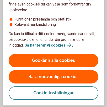
finns även cookies du kan välja som förbättrar din
upplevelse:
Funktioner, prestanda och statistik
Relevant marknadsföring
Våra värdepapperstjänster
Du kan ta tillbaka ditt cookie-medgivande när du vill,
på cookie-sidan eller under din profil när du är
inloggad.
Så hanterar vi
cookies
.
Våra värdepappers-
Godkänn alla cookies
tjänster
Bara nödvändiga cookies
Cookie-inställningar
Vi har värdepapperstjänster för olika behov.
Vilken passar dig?