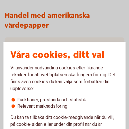
Handel med amerikanska
värdepapper
Vilka amerikanska aktier kan jag handla med?
Våra cookies, ditt val
Vilka kan handla?
Vi använder nödvändiga cookies eller liknande
tekniker för att webbplatsen ska fungera för dig. Det
Vilket courtage gäller för amerikanska aktier
online?
finns även cookies du kan välja som förbättrar din
upplevelse:
När ska aktierna betalas?
Funktioner, prestanda och statistik
Relevant marknadsföring
När kan man lägga order?
Du kan ta tillbaka ditt cookie-medgivande när du vill,
på cookie-sidan eller under din profil när du är
Är det realtidskurser även för amerikanska