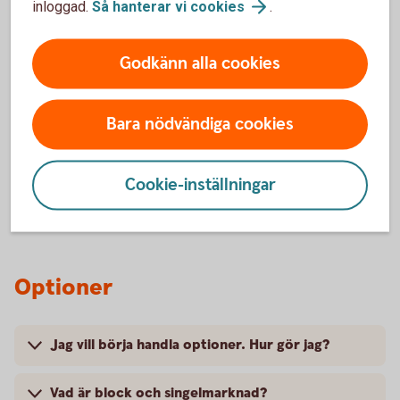
inloggad.
Så hanterar vi
cookies
.
aktier?
Godkänn alla cookies
Måste man ha valutan amerikanska dollar (USD)
för att kunna handla amerikanska aktier?
Bara nödvändiga cookies
Hur öppnas valutakonton?
Avgift för valutaväxling?
Cookie-inställningar
Optioner
Jag vill börja handla optioner. Hur gör jag?
Vad är block och singelmarknad?