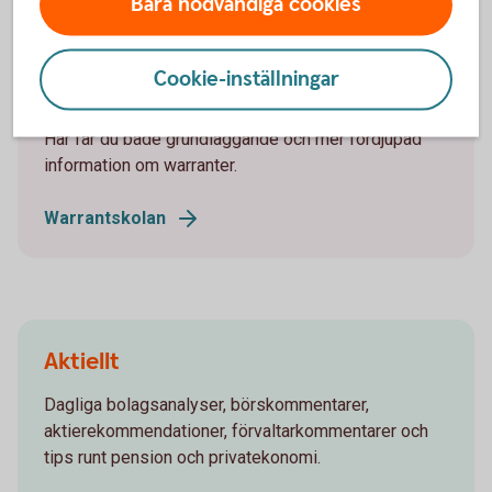
Bara nödvändiga cookies
Registrera
LEI
Cookie-inställningar
Warrantskola
Här får du både grundläggande och mer fördjupad
information om warranter.
Warrantskolan
Aktiellt
Dagliga bolagsanalyser, börskommentarer,
aktierekommendationer, förvaltarkommentarer och
tips runt pension och privatekonomi.