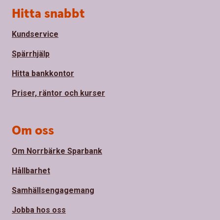
Sidfot
Hitta snabbt
Kundservice
Spärrhjälp
Hitta bankkontor
Priser, räntor och kurser
Om oss
Om Norrbärke Sparbank
Hållbarhet
Samhällsengagemang
Jobba hos oss