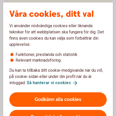
Våra cookies, ditt val
Slutliga Villkor utestående warranter
Mer information
Vi använder nödvändiga cookies eller liknande
tekniker för att webbplatsen ska fungera för dig. Det
finns även cookies du kan välja som förbättrar din
upplevelse:
Funktioner, prestanda och statistik
Relevant marknadsföring
Mer information
Du kan ta tillbaka ditt cookie-medgivande när du vill,
på cookie-sidan eller under din profil när du är
inloggad.
Så hanterar vi
cookies
.
LEI – Legal Entity Identifier
Handlar ert företag med värdepapper eller andra
Godkänn alla cookies
finansiella instrument?