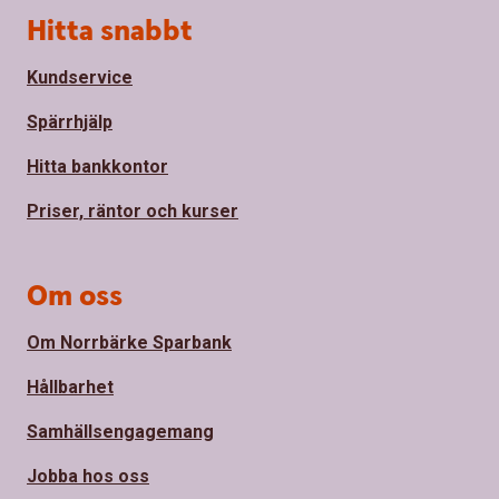
Sidfot
Hitta snabbt
Kundservice
Spärrhjälp
Hitta bankkontor
Priser, räntor och kurser
Om oss
Om Norrbärke Sparbank
Hållbarhet
Samhällsengagemang
Jobba hos oss