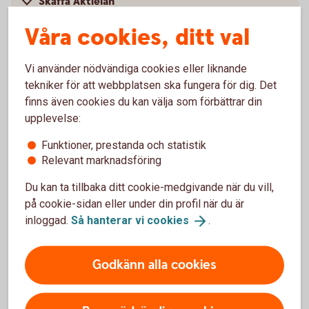
Skaffa Aktielån
Våra cookies, ditt val
Mer information
Vi använder nödvändiga cookies eller liknande
Regelverket SFTR kopplat till Aktielån
tekniker för att webbplatsen ska fungera för dig. Det
finns även cookies du kan välja som förbättrar din
Frågor och Svar om
upplevelse:
SFTR/Transaktionsrapportering
Funktioner, prestanda och statistik
Relevant marknadsföring
Du kan ta tillbaka ditt cookie-medgivande när du vill,
på cookie-sidan eller under din profil när du är
Vanliga frågor och svar
inloggad.
Så hanterar vi
cookies
.
Varför är det bra att låna ut aktier?
Godkänn alla cookies
När behöver man låna aktier?