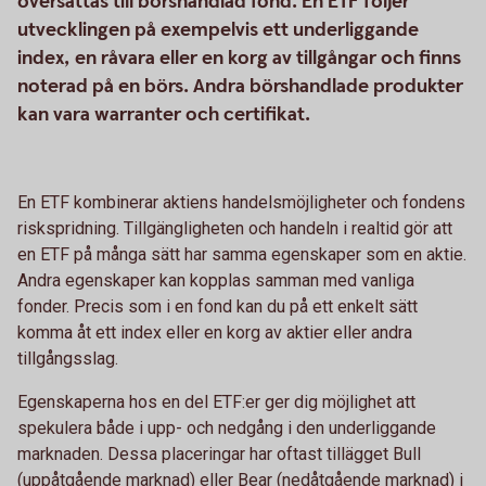
översättas till börshandlad fond. En ETF följer
utvecklingen på exempelvis ett underliggande
index, en råvara eller en korg av tillgångar och finns
noterad på en börs. Andra börshandlade produkter
kan vara warranter och certifikat.
En ETF kombinerar aktiens handelsmöjligheter och fondens
riskspridning. Tillgängligheten och handeln i realtid gör att
en ETF på många sätt har samma egenskaper som en aktie.
Andra egenskaper kan kopplas samman med vanliga
fonder. Precis som i en fond kan du på ett enkelt sätt
komma åt ett index eller en korg av aktier eller andra
tillgångsslag.
Egenskaperna hos en del ETF:er ger dig möjlighet att
spekulera både i upp- och nedgång i den underliggande
marknaden. Dessa placeringar har oftast tillägget Bull
(uppåtgående marknad) eller Bear (nedåtgående marknad) i