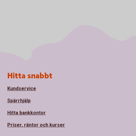
Sidfot
Hitta snabbt
Kundservice
Spärrhjälp
Hitta bankkontor
Priser, räntor och kurser