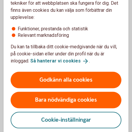
Vad påverkar avkastningen för en börshandlad
tekniker för att webbplatsen ska fungera för dig. Det
fond?
finns även cookies du kan välja som förbättrar din
upplevelse:
Hur handlar jag med placeringar som inte finns i
Funktioner, prestanda och statistik
bankens erbjudande?
Relevant marknadsföring
Går det att sälja om jag har placeringar från
Du kan ta tillbaka ditt cookie-medgivande när du vill,
andra leverantörer som inte finns med i bankens
på cookie-sidan eller under din profil när du är
erbjudande?
inloggad.
Så hanterar vi
cookies
.
Godkänn alla cookies
Kurser och
Bara nödvändiga cookies
marknadsinformation
Den svenska marknaden.
Cookie-inställningar
Logga in för att se
börskurser