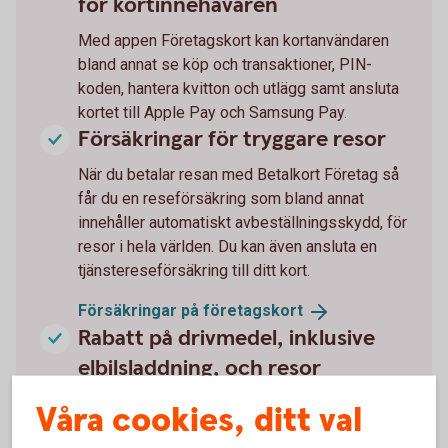
för kortinnehavaren
Med appen Företagskort kan kortanvändaren
bland annat se köp och transaktioner, PIN-
koden, hantera kvitton och utlägg samt ansluta
kortet till Apple Pay och Samsung Pay.
Försäkringar för tryggare resor
När du betalar resan med Betalkort Företag så
får du en reseförsäkring som bland annat
innehåller automatiskt avbeställningsskydd, för
resor i hela världen. Du kan även ansluta en
tjänstereseförsäkring till ditt kort.
Försäkringar på
företagskort
Rabatt på drivmedel, inklusive
elbilsladdning, och resor
Med Betalkort Företag har du förmånliga
Våra cookies, ditt val
erbjudanden på drivmedel – inklusive