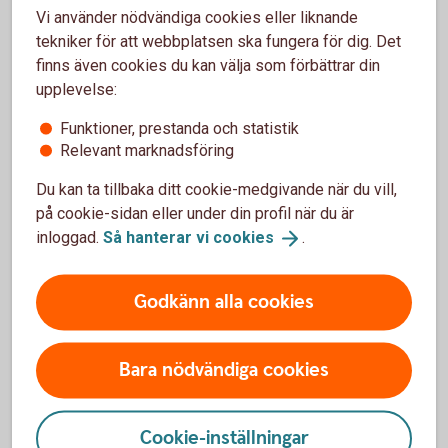
elbilsladdning – hos Preem och OKQ8, samt
Vi använder nödvändiga cookies eller liknande
rabatt på Tallink Silja Line.
tekniker för att webbplatsen ska fungera för dig. Det
finns även cookies du kan välja som förbättrar din
Förmåner och
erbjudanden
upplevelse:
Funktioner, prestanda och statistik
Relevant marknadsföring
Du kan ta tillbaka ditt cookie-medgivande när du vill,
på cookie-sidan eller under din profil när du är
inloggad.
Så hanterar vi
cookies
.
Erbjudanden
Godkänn alla cookies
Bara nödvändiga cookies
Enklare företagande med
Mastercard Business Bonus
Cookie-inställningar