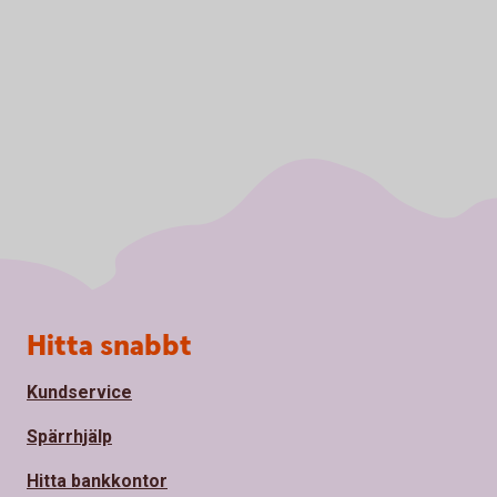
Sidfot
Hitta snabbt
Kundservice
Spärrhjälp
Hitta bankkontor