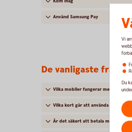
Kom ihåg
Använd Samsung Pay
V
Vi an
webbp
förbä
F
De vanligaste frågor
R
Du ka
Vilka mobiler fungerar med Samsun
under
Vilka kort går att använda med Sam
Är det säkert att betala med Samsu