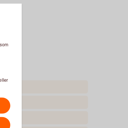
a som
eller