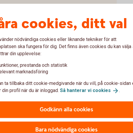
åra cookies, ditt val
vänder nödvändiga cookies eller liknande tekniker för att
latsen ska fungera för dig. Det finns även cookies du kan välj
ttrar din upplevelse:
unktioner, prestanda och statistik
na
elevant marknadsföring
n ta tillbaka ditt cookie-medgivande när du vill, på cookie-sidan 
g Pay?
 din profil när du är inloggad.
Så hanterar vi
cookies
.
sung Pay?
Godkänn alla cookies
ng Pay?
Bara nödvändiga cookies