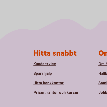
Sidfot
Hitta snabbt
Om
Kundservice
Om N
Spärrhjälp
Håll
Hitta bankkontor
Sam
Priser, räntor och kurser
Jobb