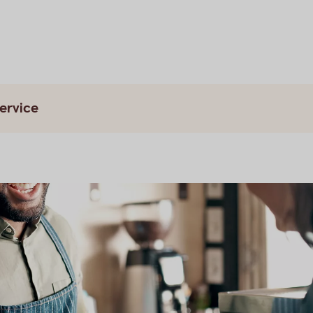
ervice
2