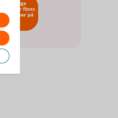
Fler viktiga
ändringar finns
e längre ner på
sidan!