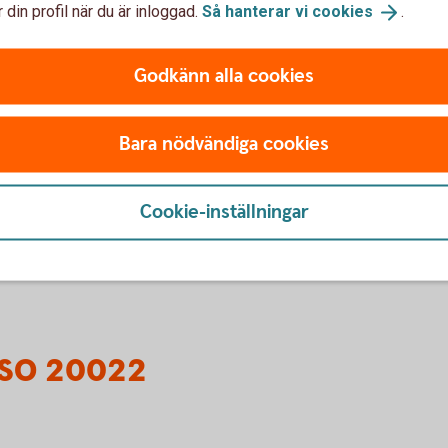
 din profil när du är inloggad.
Så hanterar vi
cookies
.
r via Bankgirot upphör
för
lit
Godkänn alla cookies
 koll
ga
Bara nödvändiga cookies
Cookie-inställningar
 ISO 20022