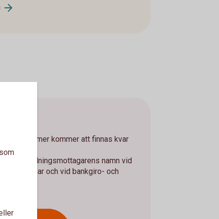
n
on
usgironummer kommer att finnas kvar
s kvarstår
a som
att ange betalningsmottagarens namn vid
utbetalningar och vid bankgiro- och
eller