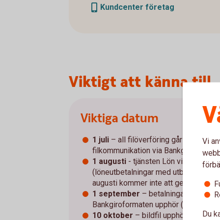
Kundcenter företag
Viktigt att känna till
V
Viktiga datum
1 juli
– all filöverföring går via banken
Vi an
filkommunikation via Bankgirot tas bo
webbp
1 augusti
- tjänsten Lön via Bankgiro
förbä
(löneutbetalningar med utbetalnings
augusti kommer inte att genomföras)
F
1 september
– betalningar sker i IS
R
Bankgiroformaten upphör (gäller inte 
Du ka
10 oktober
– bildfil upphör