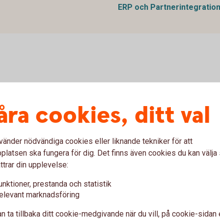
ERP och
Partnerintegratio
åra cookies, ditt val
Viktig informati
, stödet för
Bankgironummer och Pl
vänder nödvändiga cookies eller liknande tekniker för att
rt
OCR som fakturareferen
latsen ska fungera för dig. Det finns även cookies du kan välj
t (KI) upphör
Det blir obligatoriskt 
ttrar din upplevelse:
dag från och med den 1
kontoöverföringar, löne
plusgirobetalning
unktioner, prestanda och statistik
O format – stödet för
elevant marknadsföring
Autogiro)
n ta tillbaka ditt cookie-medgivande när du vill, på cookie-sidan 