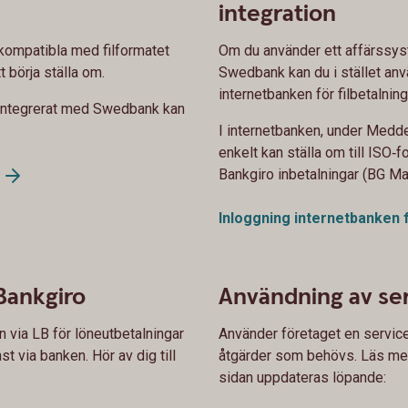
integration
kompatibla med filformatet
Om du använder ett affärssys
börja ställa om.
Swedbank kan du i stället anvä
internetbanken för filbetalning
 integrerat med Swedbank kan
I internetbanken, under Medde
enkelt kan ställa om till ISO‑
Bankgiro inbetalningar (BG Ma
Inloggning internetbanken
Bankgiro
Användning av se
n via LB för löneutbetalningar
Använder företaget en serviceb
st via banken. Hör av dig till
åtgärder som behövs. Läs mer
sidan uppdateras löpande: