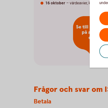
under
16 oktober
– värdeavier, kontantavie
Se till att hålla
på alla vikti
datum!
Frågor och svar om
Betala