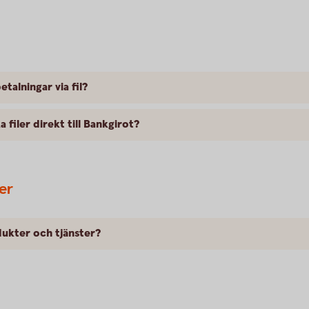
etalningar via fil?
filer direkt till Bankgirot?
er
dukter och tjänster?