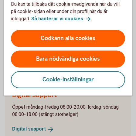
Du kan ta tillbaka ditt cookie-medgivande när du vill,
Våra kort för företag
på cookie-sidan eller under din profil när du är
inloggad.
Så hanterar vi
cookies
.
Vi har flera olika företagskort, kopplade till såväl
konto som faktura. Jämför våra kort och se vad som
Godkänn alla cookies
passar just er.
Jämför våra
företagskort
Bara nödvändiga cookies
Cookie-inställningar
Digital Support
Öppet måndag-fredag 08.00-20.00, lördag-söndag
08.00-18.00 (stängt storhelger)
Digital
support