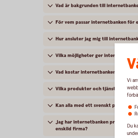
Vad är bakgrunden till internetbanke
För vem passar internetbanken för e
Hur ansluter jag mig till internetban
Vilka möjligheter ger internetbanke
V
Vad kostar internetbanken för enski
Vi an
webbp
Vilka produkter och tjänster kan jag
förbä
Kan alla med ett svenskt personnumme
F
R
Jag har internetbanken privat och B
Du ka
enskild firma?
under