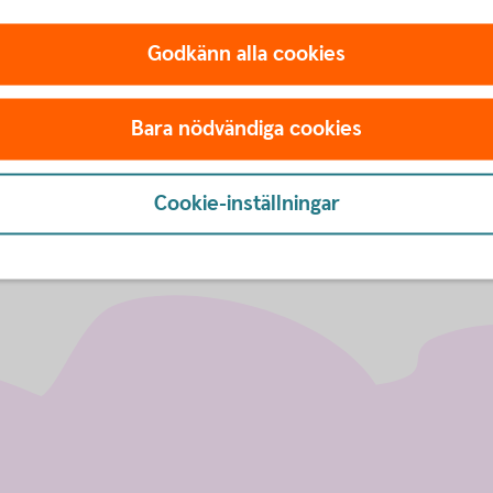
alningar som är gjorda, i privatdelen eller företagsdelen av 
Godkänn alla cookies
verföringar och betalningar via internetbanken/mobilbanken
Bara nödvändiga cookies
Cookie-inställningar