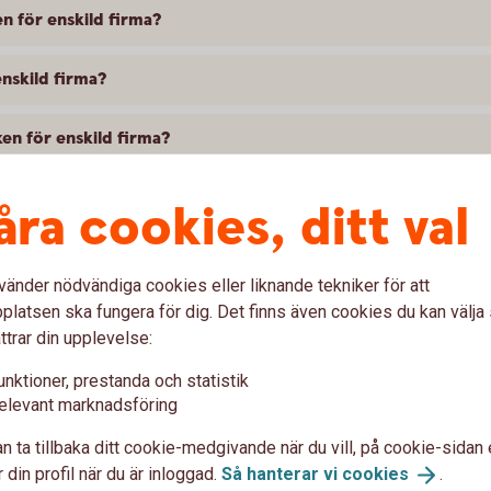
n för enskild firma?
nskild firma?
ken för enskild firma?
n för enskild firma mig som kund?
åra cookies, ditt val
ld firma?
vänder nödvändiga cookies eller liknande tekniker för att
latsen ska fungera för dig. Det finns även cookies du kan välj
 ansluta mig till med internetbanken för enskild firma?
ttrar din upplevelse:
r ansluta sig till internetbanken för enskild firma?
unktioner, prestanda och statistik
elevant marknadsföring
ankgiro. Vad händer med insättningsuppgifterna om jag uppgr
n ta tillbaka ditt cookie-medgivande när du vill, på cookie-sidan 
 din profil när du är inloggad.
Så hanterar vi
cookies
.