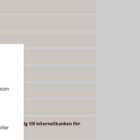
a som
aderar mig till internetbanken för
eller