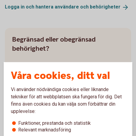
Logga in och hantera användare och
behörigheter
Begränsad eller obegränsad
behörighet?
Begränsad:
Om användaren till exempel ska kunna
betala fakturor, överföra pengar från vissa konton,
Våra cookies, ditt val
hantera löner och pensionsplaner ska du ge
begränsad behörighet för just detta.
Vi använder nödvändiga cookies eller liknande
tekniker för att webbplatsen ska fungera för dig. Det
Obegränsad:
Du kan ge användaren obegränsad
finns även cookies du kan välja som förbättrar din
behörighet vilket innebär att användaren får full
upplevelse:
tillgång till alla nuvarande och framtida konton, avtal
och ingående tjänster i internetbanken.
Funktioner, prestanda och statistik
Relevant marknadsföring