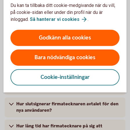
Du kan ta tillbaka ditt cookie-medgivande när du vill,
på cookie-sidan eller under din profil när du är
inloggad.
Så hanterar vi
cookies
.
Vanliga frågor och svar
Godkänn alla cookies
Jag kan inte göra det jag ska i internetbanken
Bara nödvändiga cookies
Vad betyder de olika statusarna i översikten
Användare i internetbanken?
Cookie-inställningar
Varför får jag felmeddelande när jag försöker
lägga till en ny användare?
Hur slutsignerar firmatecknaren avtalet för den
nya användaren?
Hur lång tid har firmatecknare på sig att