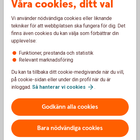
Våra cookies, ditt val
Företagets tjänster > Beställ nya tjänster
. Välj per
datum och leveransadress. I samma beställning kan du
lägga upp fler mottagare. När det är klart skickas det via
Vi använder nödvändiga cookies eller liknande
posten.
tekniker för att webbplatsen ska fungera för dig. Det
finns även cookies du kan välja som förbättrar din
Företag med brutet räkenskapsår
upplevelse:
Funktioner, prestanda och statistik
Ett företag med brutet räkenskapsår och som har produkter
Relevant marknadsföring
som ännu inte är inkluderade i det automatiska
engagemangsbeskedet måste alltid göra en
Du kan ta tillbaka ditt cookie-medgivande när du vill,
kompletterande beställning via internetbanken. Detta måste
på cookie-sidan eller under din profil när du är
göras för att få all information per bokslutsdatum som till
inloggad.
Så hanterar vi
cookies
.
exempelvis fonder, försäkringar, autoplan och värdepapper.
Godkänn alla cookies
Så här tar din revisor enklast del
av engagemangsbeskedet
Bara nödvändiga cookies
Du kan själv ge din revisor behörighet att både beställa och