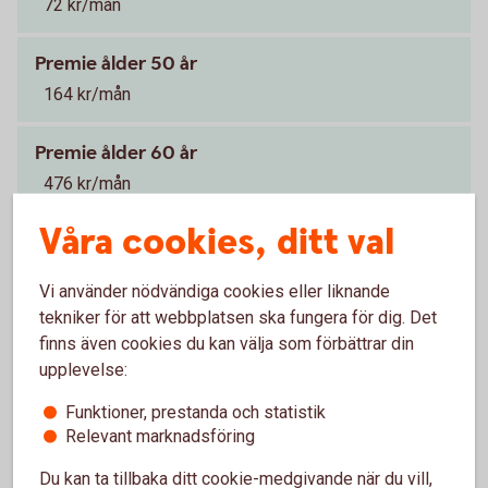
72 kr/mån
Premie ålder 50 år
164 kr/mån
Premie ålder 60 år
476 kr/mån
Våra cookies, ditt val
Premier
Vid försäkringsbelopp om 1 000 000 kr
1
Vi använder nödvändiga cookies eller liknande
tekniker för att webbplatsen ska fungera för dig. Det
Premien beror på ålder och valt
Tillbaka
finns även cookies du kan välja som förbättrar din
1
försäkringsbelopp.
upplevelse:
Funktioner, prestanda och statistik
Individuell
livförsäkring
Relevant marknadsföring
Du kan ta tillbaka ditt cookie-medgivande när du vill,