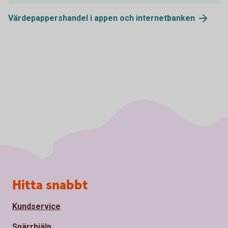
Värdepappershandel i appen och
internetbanken
Sidfot
Hitta snabbt
Kundservice
Spärrhjälp