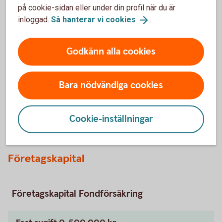
på cookie-sidan eller under din profil när du är
inloggad.
Så hanterar vi
cookies
.
Kapitalförsäkring och
Godkänn alla cookies
direktpension
Förutom för placering av företagets pengar kan
Bara nödvändiga cookies
kapitalförsäkringen användas för att trygga pension för
både företagaren och anställda, något som bidrar till att
Cookie-inställningar
behålla kompetenta och särskilt förtjänta medarbetare.
Företagskapital
Företagskapital Fondförsäkring