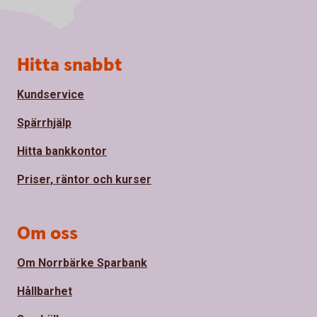
Sidfot
Hitta snabbt
Kundservice
Spärrhjälp
Hitta bankkontor
Priser, räntor och kurser
Om oss
Om Norrbärke Sparbank
Hållbarhet