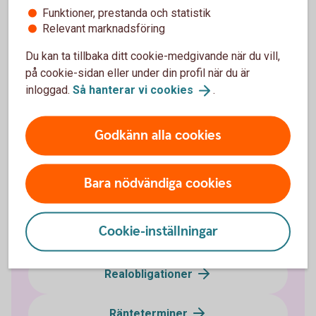
Funktioner, prestanda och statistik
Vad behövs för att kunna handla?
Relevant marknadsföring
Du kan ta tillbaka ditt cookie-medgivande när du vill,
på cookie-sidan eller under din profil när du är
inloggad.
Så hanterar vi
cookies
.
Ränteplaceringar
Godkänn alla cookies
Bostadsobligationer
Bara nödvändiga cookies
Certifikat
Cookie-inställningar
FRA
Realobligationer
Ränteterminer