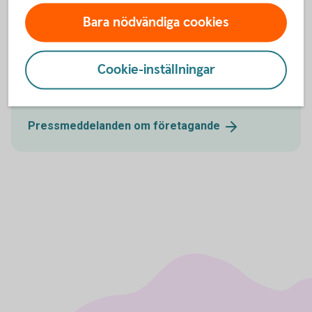
Bara nödvändiga cookies
Pressmeddelanden
Läs våra analyser om hur omvärlden på olika sätt
Cookie-inställningar
påverkar företag och företagare samt våra
konjunkturundersökningar bland svenska företag.
Pressmeddelanden om
företagande