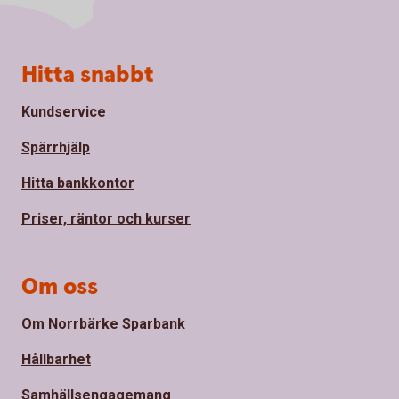
Sidfot
Hitta snabbt
Kundservice
Spärrhjälp
Hitta bankkontor
Priser, räntor och kurser
Om oss
Om Norrbärke Sparbank
Hållbarhet
Samhällsengagemang