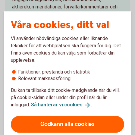
aktierekommendationer, förvaltarkommentarer och
tips runt pension och privatekonomi.
Våra cookies, ditt val
Aktiellt
(swedbank-aktiellt.se)
Vi använder nödvändiga cookies eller liknande
tekniker för att webbplatsen ska fungera för dig. Det
finns även cookies du kan välja som förbättrar din
upplevelse:
Makroanalys
Funktioner, prestanda och statistik
Relevant marknadsföring
Konjunkturbevakning och löpande omvärldsanalyser
kring svensk och internationell ekonomi.
Du kan ta tillbaka ditt cookie-medgivande när du vill,
på cookie-sidan eller under din profil när du är
Prenumerera på Swedbank Makroanalys
inloggad.
Så hanterar vi
cookies
.
(swedbank-research.com)
Godkänn alla cookies