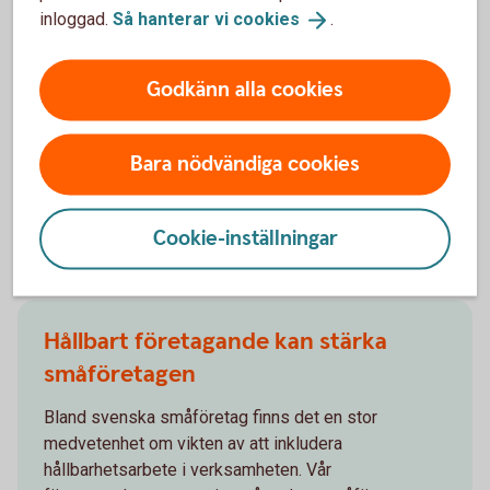
inloggad.
Så hanterar vi
cookies
.
Börja där ni kan göra störst skillnad, sätt tydliga mål och följ
upp arbetet. Steg för steg kan hållbarhet bli en naturlig del
av hur ni arbetar med företagets leverantörer och
Godkänn alla cookies
utveckling.
Bara nödvändiga cookies
Cookie-inställningar
Andra läser också
Hållbart företagande kan stärka
småföretagen
Bland svenska småföretag finns det en stor
medvetenhet om vikten av att inkludera
hållbarhetsarbete i verksamheten. Vår