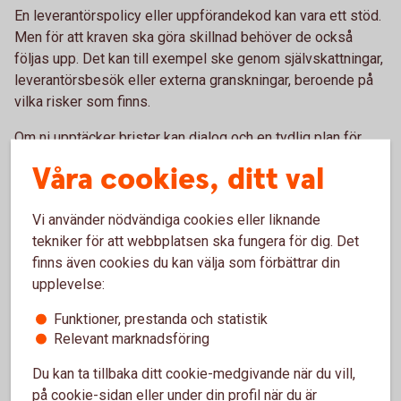
En leverantörspolicy eller uppförandekod kan vara ett stöd.
Men för att kraven ska göra skillnad behöver de också
följas upp. Det kan till exempel ske genom självskattningar,
leverantörsbesök eller externa granskningar, beroende på
vilka risker som finns.
Om ni upptäcker brister kan dialog och en tydlig plan för
förbättringar vara en väg framåt. Genom att arbeta
Våra cookies, ditt val
tillsammans med leverantörerna kan ni skapa förändring
över tid och samtidigt stärka relationen.
Vi använder nödvändiga cookies eller liknande
tekniker för att webbplatsen ska fungera för dig. Det
Bättre koll kan stärka affären
finns även cookies du kan välja som förbättrar din
upplevelse:
Att få bättre koll på leverantörskedjan handlar inte bara om
att minska risker. Det kan också hjälpa företaget att möta
Funktioner, prestanda och statistik
Relevant marknadsföring
krav från kunder och andra intressenter, ge bättre
förutsättningar i upphandlingar och stärka
Du kan ta tillbaka ditt cookie-medgivande när du vill,
konkurrenskraften.
på cookie-sidan eller under din profil när du är