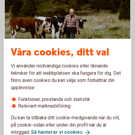
Våra cookies, ditt val
Lantbruksbarometern 2026
Vi använder nödvändiga cookies eller liknande
tekniker för att webbplatsen ska fungera för dig. Det
Samlar aktuella insikter om lönsamhet,
finns även cookies du kan välja som förbättrar din
investeringar och framtidstro bland svenska
skogsägare och lantbrukare.
upplevelse:
Årets rapport visar att lönsamheten i lantbruket
Funktioner, prestanda och statistik
ligger kvar på en hög nivå samtidigt som
Relevant marknadsföring
skillnaderna mellan stora och små gårdar ökar,
där många mindre mjölkföretag nu planerar att
Du kan ta tillbaka ditt cookie-medgivande när du vill,
lägga ned sin verksamhet.
på cookie-sidan eller under din profil när du är
inloggad.
Så hanterar vi
cookies
.
Skogs- och
lantbruksbarometrar