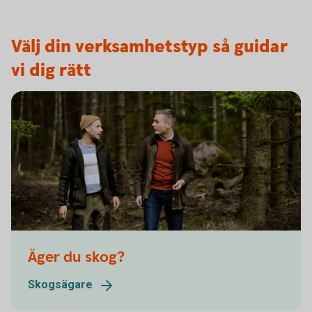
Välj din verksamhetstyp så guidar
vi dig rätt
Äger du skog?
Skogsägare