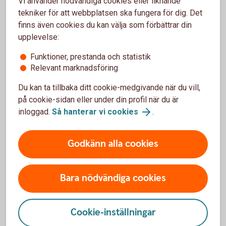
jag handlar med DigiSeq?
Vi använder nödvändiga cookies eller liknande
tekniker för att webbplatsen ska fungera för dig. Det
finns även cookies du kan välja som förbättrar din
Kan jag ta ut pengar i uttagsautomat med
upplevelse:
Fidesmo Pay?
Funktioner, prestanda och statistik
Vad behöver jag göra om jag blivit av med min
Relevant marknadsföring
wearable?
Du kan ta tillbaka ditt cookie-medgivande när du vill,
på cookie-sidan eller under din profil när du är
Jag har fått ett nytt kort, vad gör jag?
inloggad.
Så hanterar vi cookies
.
Vart vänder jag mig vid problem?
Godkänn alla cookies
Bara nödvändiga cookies
Vill du veta mer om DigiSeq?
Cookie-inställningar
Om du har frågor om DigiSeq, vänd dig till DigiSeq
för mer information.