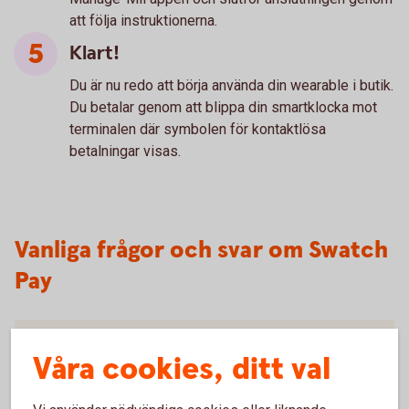
att följa instruktionerna.
Klart!
Du är nu redo att börja använda din wearable i butik.
Du betalar genom att blippa din smartklocka mot
terminalen där symbolen för kontaktlösa
betalningar visas.
Vanliga frågor och svar om Swatch
Pay
Är det säkert att betala med DigiSeq?
Våra cookies, ditt val
Kan jag ta del av en butiks medlemsprogram när