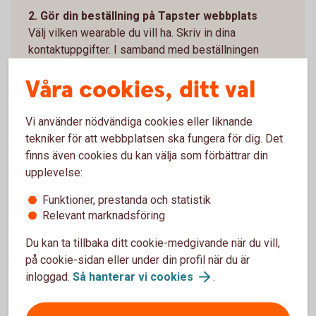
2. Gör din beställning på Tapster webbplats
Välj vilken wearable du vill ha. Skriv in dina
kontaktuppgifter. I samband med beställningen
lägger du även till kortnumret till din valda wearable.
Våra cookies, ditt val
Tapster - Revolution of payments
(gotapster.com)
Vi använder nödvändiga cookies eller liknande
3. När du har fått hem din wearable – Installera
tekniker för att webbplatsen ska fungera för dig. Det
appen Tapster
finns även cookies du kan välja som förbättrar din
Ladda ned appen från Google Play eller AppStore.
upplevelse:
Följ instruktionerna i appen Tapster: Contactless
wearables.
Funktioner, prestanda och statistik
Relevant marknadsföring
4. Koppla ihop Tapster-appen med din wearable
Följ instruktionerna i Tapster-appen: Contactless
Du kan ta tillbaka ditt cookie-medgivande när du vill,
wearables.
på cookie-sidan eller under din profil när du är
inloggad.
Så hanterar vi
cookies
.
5. Identifiera dig i Tapster-appen
Slutför anslutningen genom att signera med Mobilt