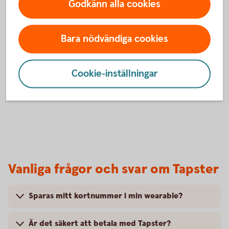
Godkänn alla cookies
BankID och följa instruktionerna.
6. Klart!
Du är nu redo att börja använda din wearable i butik.
Bara nödvändiga cookies
Du betalar genom att blippa din wearable mot
terminalen där symbolen för kontaktlösa betalningar
Cookie-inställningar
visas.
Vanliga frågor och svar om Tapster
Sparas mitt kortnummer i min wearable?
Är det säkert att betala med Tapster?