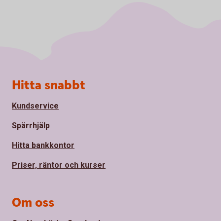
Sidfot
Hitta snabbt
Kundservice
Spärrhjälp
Hitta bankkontor
Priser, räntor och kurser
Om oss