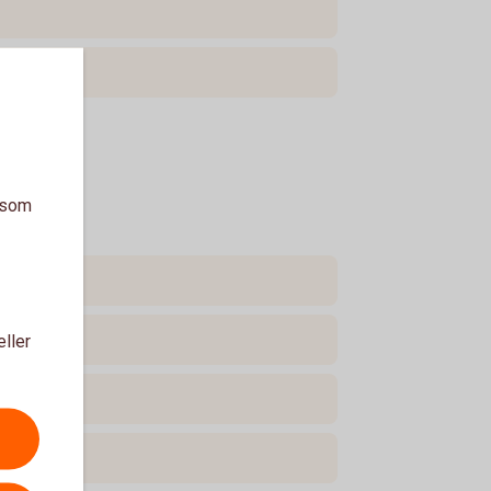
a som
eller