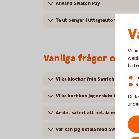
Använd Swatch Pay
Ta ut pengar i uttagsautomat
V
Vi an
Vanliga frågor och s
webbp
förbä
F
Vilka klockor från Swatch fungerar 
R
Vilka kort kan jag ansluta till Swatch
Du ka
under
Är det säkert att betala med Swatch
Var kan jag betala med Swatch Pay?