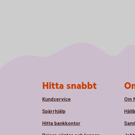
Sidfot
Hitta snabbt
Om
Kundservice
Om N
Spärrhjälp
Håll
Hitta bankkontor
Sam