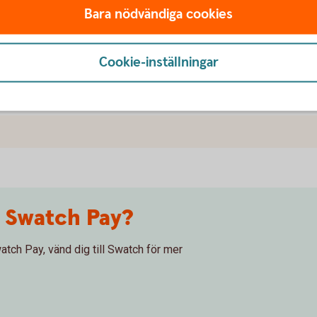
Bara nödvändiga cookies
sprogram när jag handlar med Swatch Pay?
Cookie-inställningar
av med min klocka?
m Swatch Pay?
atch Pay, vänd dig till Swatch för mer