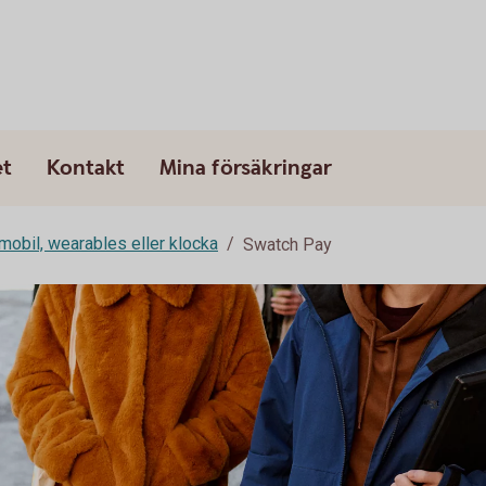
et
Kontakt
Mina försäkringar
mobil, wearables eller klocka
Swatch Pay