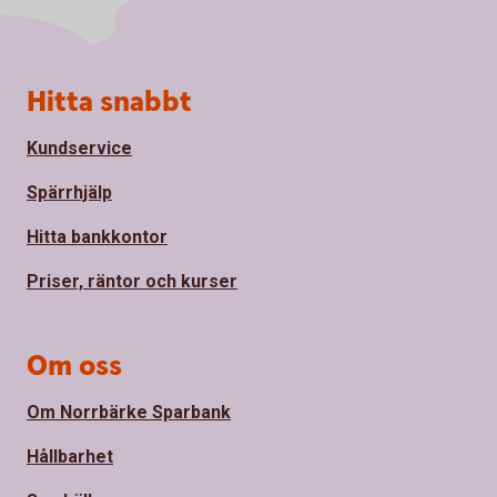
Sidfot
Hitta snabbt
Kundservice
Spärrhjälp
Hitta bankkontor
Priser, räntor och kurser
Om oss
Om Norrbärke Sparbank
Hållbarhet