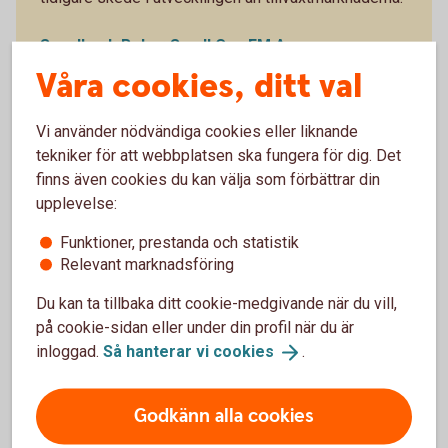
Swedbank Robur Small Cap EM A - se
utveckling
Våra cookies, ditt val
Vi använder nödvändiga cookies eller liknande
tekniker för att webbplatsen ska fungera för dig. Det
finns även cookies du kan välja som förbättrar din
upplevelse:
För dig som tror på
Funktioner, prestanda och statistik
nordiska småbolag
Relevant marknadsföring
Du kan ta tillbaka ditt cookie-medgivande när du vill,
på cookie-sidan eller under din profil när du är
inloggad.
Så hanterar vi
cookies
.
Småbolagsfond Norden
Godkänn alla cookies