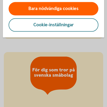
Småbolagsfond Norden är en aktivt förvaltad
aktiefond som investerar i mindre och medelstora
Bara nödvändiga cookies
bolag i olika branscher i Norden.
Swedbank Robur Småbolagsfond Norden A - se
Cookie-inställningar
utveckling
För dig som tror på
svenska småbolag